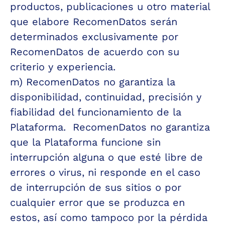
productos, publicaciones u otro material 
que elabore RecomenDatos serán 
Conectamos 
hogares
 con 
determinados exclusivamente por 
RecomenDatos de acuerdo con su 
proveedores
 de forma 
criterio y experiencia.
eficiente.
m) RecomenDatos no garantiza la 
Politicas de privacidad
disponibilidad, continuidad, precisión y 
Terminos y condiciones
fiabilidad del funcionamiento de la 
Plataforma.  RecomenDatos no garantiza 
que la Plataforma funcione sin 
© RecomenDatos 2025
interrupción alguna o que esté libre de 
errores o virus, ni responde en el caso 
de interrupción de sus sitios o por 
cualquier error que se produzca en 
estos, así como tampoco por la pérdida 